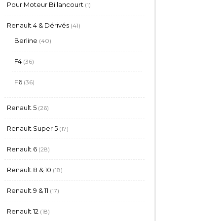
1
Pour Moteur Billancourt
1
produit
41
Renault 4 & Dérivés
41
produits
40
Berline
40
produits
36
F4
36
produits
36
F6
36
produits
26
Renault 5
26
produits
17
Renault Super 5
17
produits
28
Renault 6
28
produits
18
Renault 8 & 10
18
produits
17
Renault 9 & 11
17
produits
18
Renault 12
18
produits