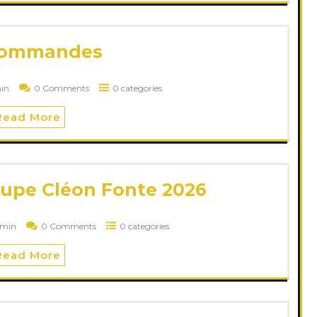
commandes
in
0 Comments
0 categories
Read More
upe Cléon Fonte 2026
min
0 Comments
0 categories
Read More