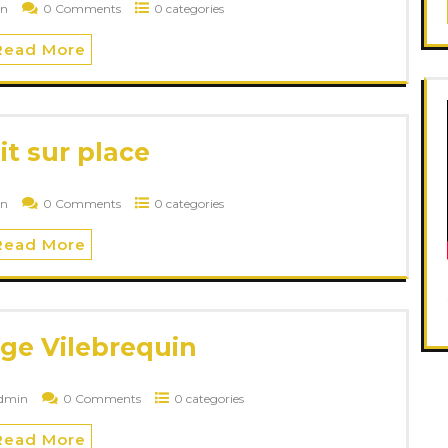
n
0 Comments
0 categories
Read More
it sur place
in
0 Comments
0 categories
Read More
age Vilebrequin
dmin
0 Comments
0 categories
Read More