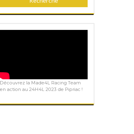
Recherche
Découvrez la Made4L Racing Team
en action au 24H4L 2023 de Pipriac !