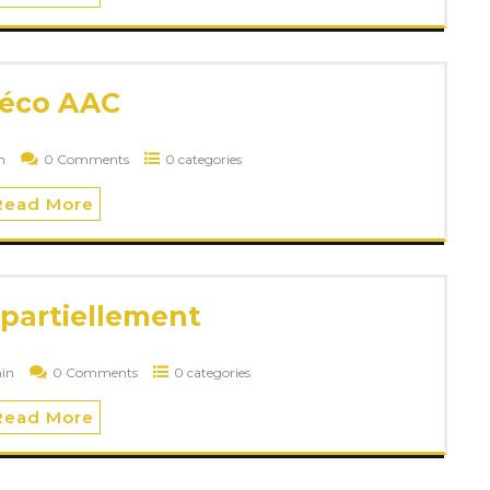
éco AAC
n
0 Comments
0 categories
Read More
partiellement
in
0 Comments
0 categories
Read More