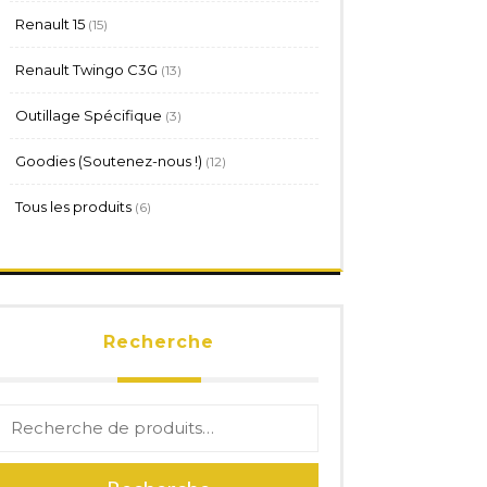
15
Renault 15
15
produits
13
Renault Twingo C3G
13
produits
3
Outillage Spécifique
3
produits
12
Goodies (Soutenez-nous !)
12
produits
6
Tous les produits
6
produits
Recherche