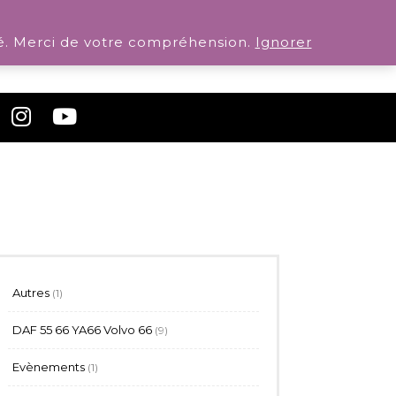
. Merci de votre compréhension.
Ignorer
1
Autres
1
produit
9
DAF 55 66 YA66 Volvo 66
9
produits
1
Evènements
1
produit