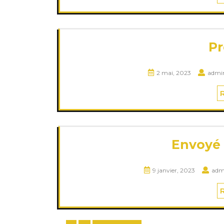
Pr
2 mai, 2023
admi
Envoyé 
9 janvier, 2023
adm