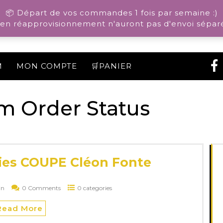
📦 Départ de vos commandes 1 fois par semaine :)
n réapprovisionnement n'auront pas d'envoi séparé
M
MON COMPTE
🛒PANIER
m Order Status
dies COUPE Cléon Fonte
in
0 Comments
0 categories
Read More