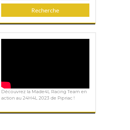
Recherche
Découvrez la Made4L Racing Team en
action au 24H4L 2023 de Pipriac !