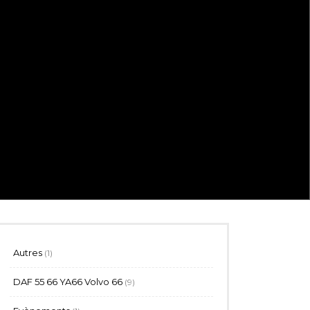
1
Autres
1
produit
9
DAF 55 66 YA66 Volvo 66
9
produits
1