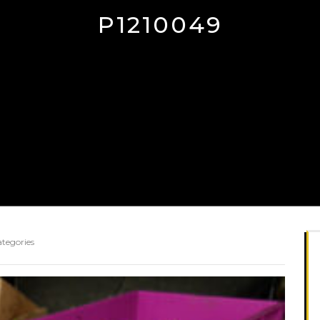
P1210049
ategories