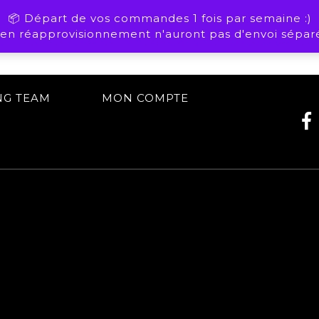
📦 Départ de vos commandes 1 fois par semaine :)
n réapprovisionnement n'auront pas d'envoi séparé
NG TEAM
MON COMPTE