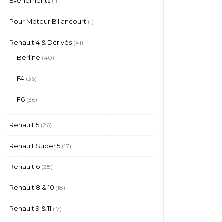
Evènements
1
produit
1
Pour Moteur Billancourt
1
produit
41
Renault 4 & Dérivés
41
produits
40
Berline
40
produits
36
F4
36
produits
36
F6
36
produits
26
Renault 5
26
produits
17
Renault Super 5
17
produits
28
Renault 6
28
produits
18
Renault 8 & 10
18
produits
17
Renault 9 & 11
17
produits