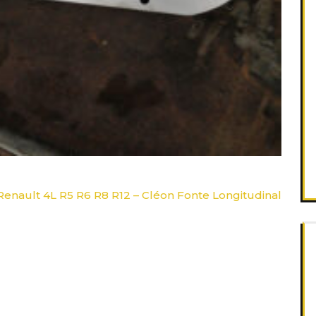
 Renault 4L R5 R6 R8 R12 – Cléon Fonte Longitudinal