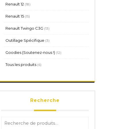
18
Renault 12
18
produits
15
Renault 15
15
produits
13
Renault Twingo C3G
13
produits
3
Outillage Spécifique
3
produits
12
Goodies (Soutenez-nous !)
12
produits
6
Tous les produits
6
produits
Recherche