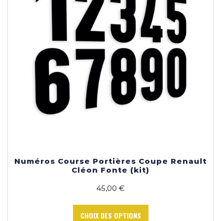
sur
la
page
du
produit
Numéros Course Portières Coupe Renault
Cléon Fonte (kit)
45,00
€
Ce
produit
CHOIX DES OPTIONS