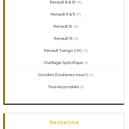
18
Renault 8 & 10
18
produits
17
Renault 9 & 11
17
produits
18
Renault 12
18
produits
15
Renault 15
15
produits
13
Renault Twingo C3G
13
produits
3
Outillage Spécifique
3
produits
12
Goodies (Soutenez-nous !)
12
produits
6
Tous les produits
6
produits
Recherche