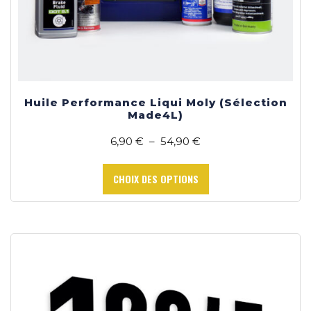
Huile Performance Liqui Moly (Sélection
Made4L)
Plage
6,90
€
–
54,90
€
de
Ce
prix :
produit
CHOIX DES OPTIONS
6,90 €
a
à
plusieurs
54,90 €
variations.
Les
options
peuvent
être
choisies