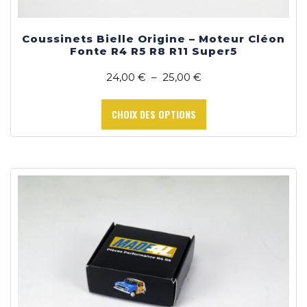
Coussinets Bielle Origine – Moteur Cléon
Fonte R4 R5 R8 R11 Super5
Plage
24,00
€
–
25,00
€
de
Ce
prix :
produit
CHOIX DES OPTIONS
24,00 €
a
à
plusieurs
25,00 €
variations.
Les
options
peuvent
être
choisies
sur
la
page
du