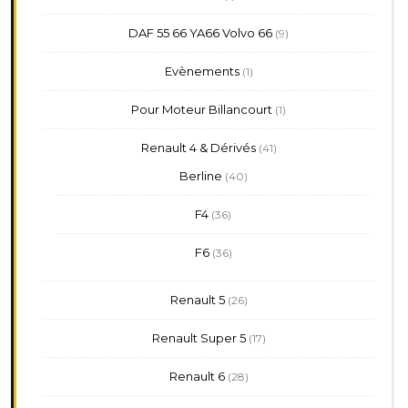
produit
9
DAF 55 66 YA66 Volvo 66
9
produits
1
Evènements
1
produit
1
Pour Moteur Billancourt
1
produit
41
Renault 4 & Dérivés
41
produits
40
Berline
40
produits
36
F4
36
produits
36
F6
36
produits
26
Renault 5
26
produits
17
Renault Super 5
17
produits
28
Renault 6
28
produits