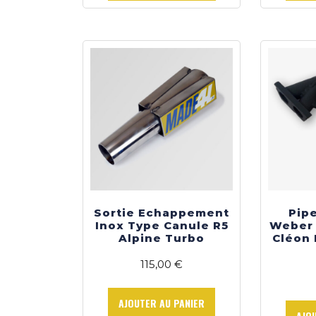
à
plusieurs
73,50 €
variations.
Les
options
peuvent
être
choisies
sur
la
page
du
produit
Sortie Echappement
Pip
Inox Type Canule R5
Weber 
Alpine Turbo
Cléon 
115,00
€
AJOUTER AU PANIER
AJO