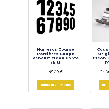
Numéros Course
Couss
Portières Coupe
Orig
Renault Cléon Fonte
Cléon 
(kit)
R
45,00
€
24,
Ce
produit
CHOIX DES OPTIONS
CHO
a
plusieurs
variations.
Les