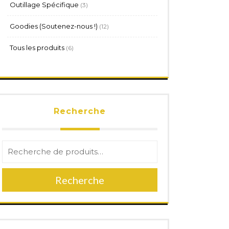
3
Outillage Spécifique
3
produits
12
Goodies (Soutenez-nous !)
12
produits
6
Tous les produits
6
produits
Recherche
Recherche