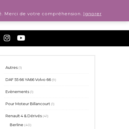
. Merci de votre compréhension.
Ignorer
1
Autres
1
produit
9
DAF 55 66 YA66 Volvo 66
9
produits
1
Evènements
1
produit
1
Pour Moteur Billancourt
1
produit
41
Renault 4 & Dérivés
41
produits
40
Berline
40