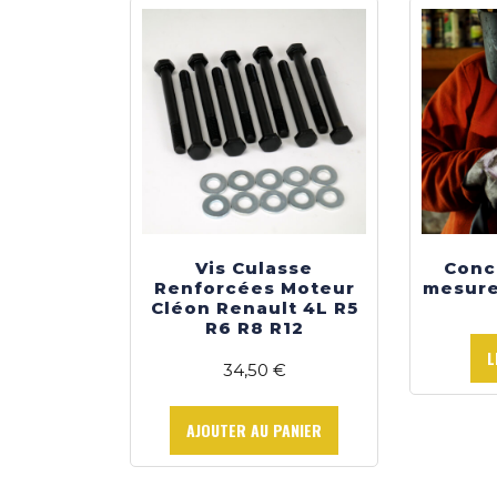
options
peuvent
être
choisies
sur
la
page
du
produit
Vis Culasse
Conc
Renforcées Moteur
mesure
Cléon Renault 4L R5
R6 R8 R12
L
34,50
€
AJOUTER AU PANIER