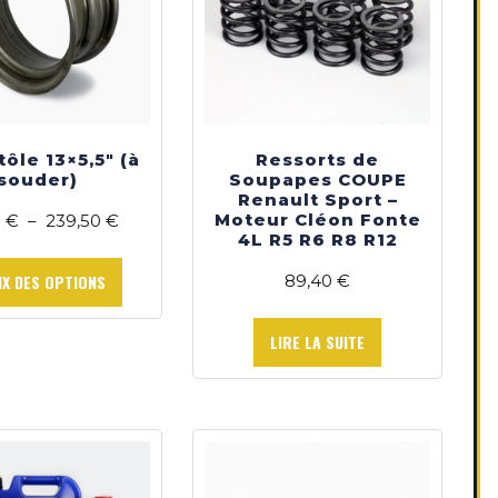
tôle 13×5,5″ (à
Ressorts de
souder)
Soupapes COUPE
Renault Sport –
Moteur Cléon Fonte
Plage
0
€
–
239,50
€
4L R5 R6 R8 R12
de
Ce
prix :
produit
IX DES OPTIONS
89,40
€
69,90 €
a
à
plusieurs
LIRE LA SUITE
239,50 €
variations.
Les
options
peuvent
être
choisies
sur