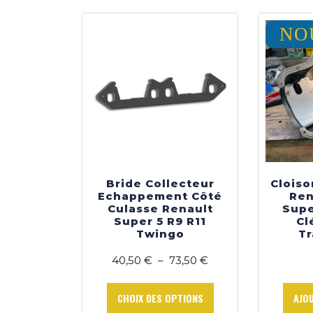
NO
Bride Collecteur
Cloiso
Echappement Côté
Ren
Culasse Renault
Supe
Super 5 R9 R11
Cl
Twingo
Tr
Plage
40,50
€
–
73,50
€
de
Ce
prix :
produit
CHOIX DES OPTIONS
AJO
40,50 €
a