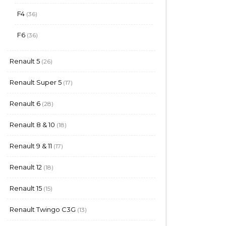
produits
36
F4
36
produits
36
F6
36
produits
26
Renault 5
26
produits
17
Renault Super 5
17
produits
28
Renault 6
28
produits
18
Renault 8 & 10
18
produits
17
Renault 9 & 11
17
produits
18
Renault 12
18
produits
15
Renault 15
15
produits
13
Renault Twingo C3G
13
produits