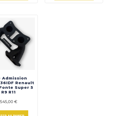
e Admission
36IDF Renault
Fonte Super 5
R9 R11
545,00
€
UTER AU PANIER