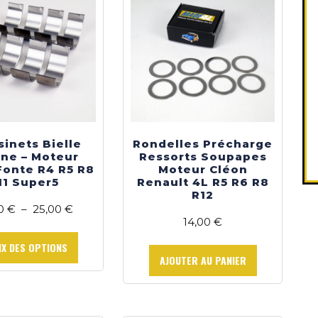
être
choisies
sur
la
page
du
produit
inets Bielle
Rondelles Précharge
ine – Moteur
Ressorts Soupapes
Fonte R4 R5 R8
Moteur Cléon
11 Super5
Renault 4L R5 R6 R8
R12
Plage
00
€
–
25,00
€
14,00
€
de
Ce
prix :
produit
IX DES OPTIONS
24,00 €
AJOUTER AU PANIER
a
à
plusieurs
25,00 €
variations.
Les