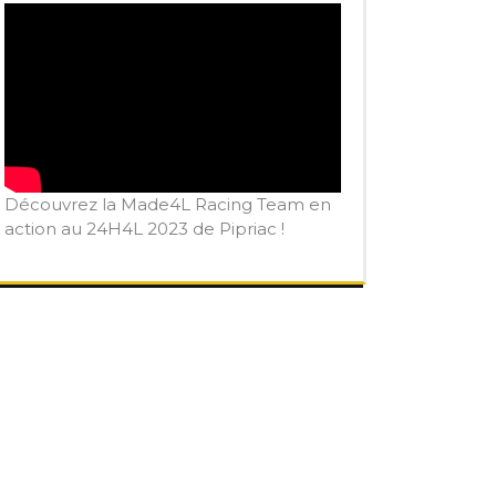
Découvrez la Made4L Racing Team en
action au 24H4L 2023 de Pipriac !