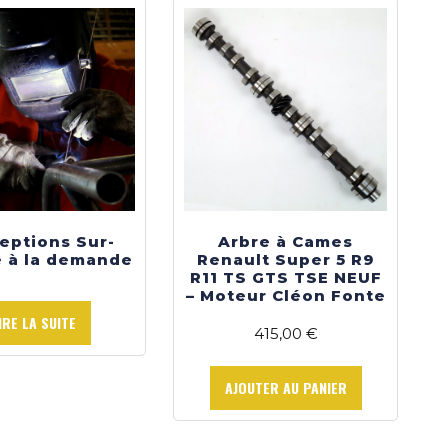
options
peuvent
être
choisies
sur
la
page
du
produit
eptions Sur-
Arbre à Cames
 à la demande
Renault Super 5 R9
R11 TS GTS TSE NEUF
– Moteur Cléon Fonte
IRE LA SUITE
415,00
€
AJOUTER AU PANIER