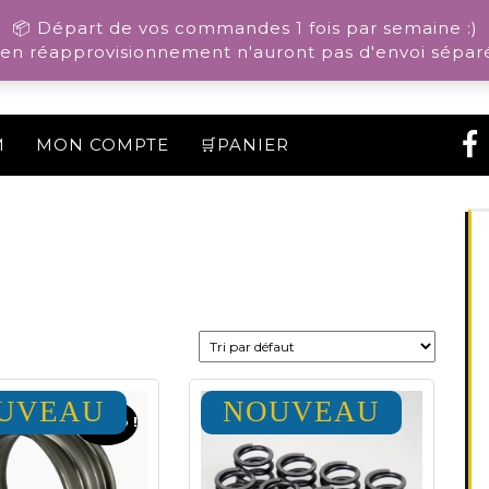
📦 Départ de vos commandes 1 fois par semaine :)
n réapprovisionnement n'auront pas d'envoi séparé
M
MON COMPTE
🛒PANIER
UVEAU
NOUVEAU
Promo !