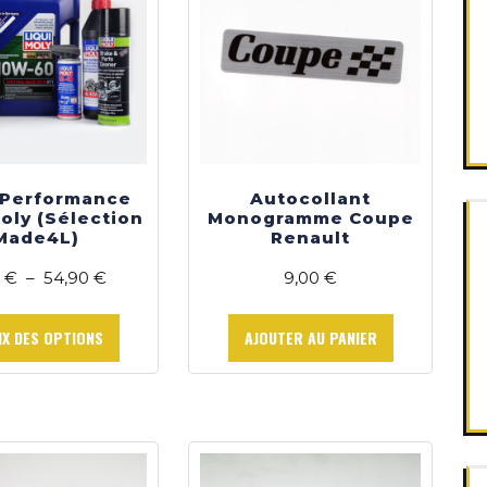
la
page
du
produit
 Performance
Autocollant
Moly (Sélection
Monogramme Coupe
Made4L)
Renault
Plage
0
€
–
54,90
€
9,00
€
de
Ce
prix :
produit
IX DES OPTIONS
AJOUTER AU PANIER
6,90 €
a
à
plusieurs
54,90 €
variations.
Les
options
peuvent