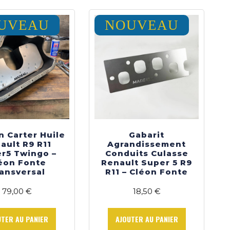
UVEAU
NOUVEAU
n Carter Huile
Gabarit
ault R9 R11
Agrandissement
r5 Twingo –
Conduits Culasse
éon Fonte
Renault Super 5 R9
ansversal
R11 – Cléon Fonte
79,00
€
18,50
€
UTER AU PANIER
AJOUTER AU PANIER