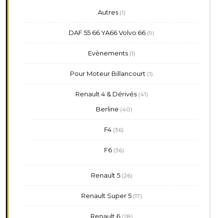
1
Autres
1
produit
9
DAF 55 66 YA66 Volvo 66
9
produits
1
Evènements
1
produit
1
Pour Moteur Billancourt
1
produit
41
Renault 4 & Dérivés
41
produits
40
Berline
40
produits
36
F4
36
produits
36
F6
36
produits
26
Renault 5
26
produits
17
Renault Super 5
17
produits
28
Renault 6
28