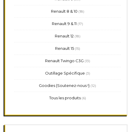
produits
18
Renault 8 & 10
18
produits
17
Renault 9 & 11
17
produits
18
Renault 12
18
produits
15
Renault 15
15
produits
13
Renault Twingo C3G
13
produits
3
Outillage Spécifique
3
produits
12
Goodies (Soutenez-nous !)
12
produits
6
Tous les produits
6
produits