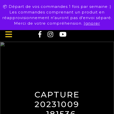
Skip
📦 Départ de vos commandes 1 fois par semaine :)
to
Les commandes comprenant un produit en
content
réapprovisionnement n'auront pas d'envoi séparé.
Merci de votre compréhension.
Ignorer
Open
Button
CAPTURE
20231009
– 181536