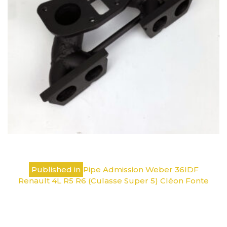
Navigation
Published in
Pipe Admission Weber 36IDF
de
Renault 4L R5 R6 (Culasse Super 5) Cléon Fonte
l’article