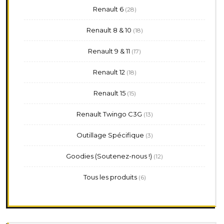
28
Renault 6
28
produits
18
Renault 8 & 10
18
produits
17
Renault 9 & 11
17
produits
18
Renault 12
18
produits
15
Renault 15
15
produits
13
Renault Twingo C3G
13
produits
3
Outillage Spécifique
3
produits
12
Goodies (Soutenez-nous !)
12
produits
6
Tous les produits
6
produits