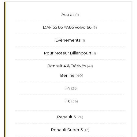
1
Autres
1
produit
9
DAF 55 66 YA66 Volvo 66
9
produits
1
Evènements
1
produit
1
Pour Moteur Billancourt
1
produit
41
Renault 4 & Dérivés
41
produits
40
Berline
40
produits
36
F4
36
produits
36
F6
36
produits
26
Renault 5
26
produits
17
Renault Super 5
17
produits