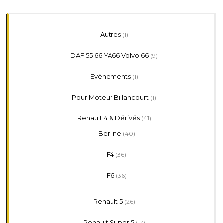
1
Autres
1
produit
9
DAF 55 66 YA66 Volvo 66
9
produits
1
Evènements
1
produit
1
Pour Moteur Billancourt
1
produit
41
Renault 4 & Dérivés
41
produits
40
Berline
40
produits
36
F4
36
produits
36
F6
36
produits
26
Renault 5
26
produits
17
Renault Super 5
17