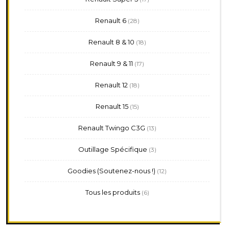
produits
28
Renault 6
28
produits
18
Renault 8 & 10
18
produits
17
Renault 9 & 11
17
produits
18
Renault 12
18
produits
15
Renault 15
15
produits
13
Renault Twingo C3G
13
produits
3
Outillage Spécifique
3
produits
12
Goodies (Soutenez-nous !)
12
produits
6
Tous les produits
6
produits