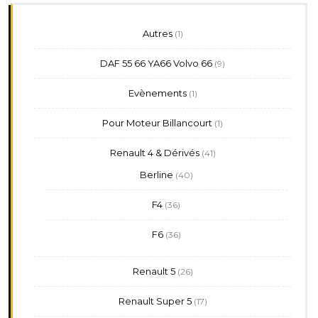
1
Autres
1
produit
9
DAF 55 66 YA66 Volvo 66
9
produits
1
Evènements
1
produit
1
Pour Moteur Billancourt
1
produit
41
Renault 4 & Dérivés
41
produits
40
Berline
40
produits
36
F4
36
produits
36
F6
36
produits
26
Renault 5
26
produits
17
Renault Super 5
17
produits