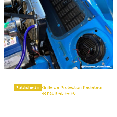
Navigation
Published in
Grille de Protection Radiateur
de
Renault 4L F4 F6
l’article