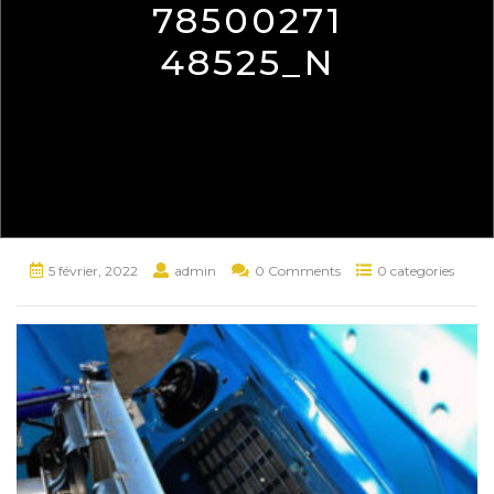
78500271
48525_N
5 février, 2022
admin
0 Comments
0 categories