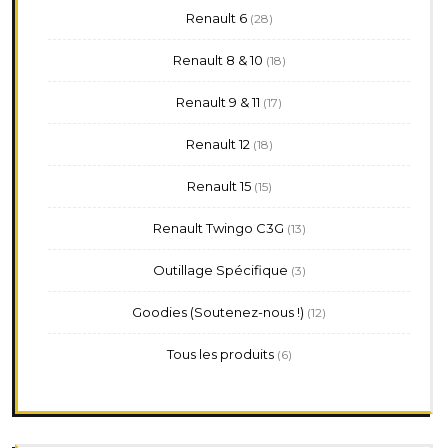
28
Renault 6
28
produits
18
Renault 8 & 10
18
produits
17
Renault 9 & 11
17
produits
18
Renault 12
18
produits
15
Renault 15
15
produits
13
Renault Twingo C3G
13
produits
3
Outillage Spécifique
3
produits
12
Goodies (Soutenez-nous !)
12
produits
6
Tous les produits
6
produits