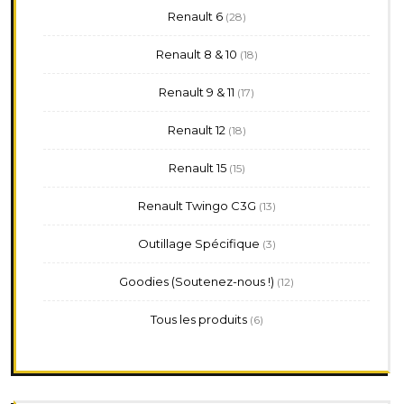
28
Renault 6
28
produits
18
Renault 8 & 10
18
produits
17
Renault 9 & 11
17
produits
18
Renault 12
18
produits
15
Renault 15
15
produits
13
Renault Twingo C3G
13
produits
3
Outillage Spécifique
3
produits
12
Goodies (Soutenez-nous !)
12
produits
6
Tous les produits
6
produits