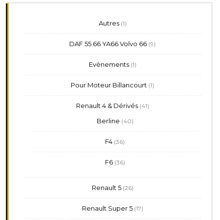
1
Autres
1
produit
9
DAF 55 66 YA66 Volvo 66
9
produits
1
Evènements
1
produit
1
Pour Moteur Billancourt
1
produit
41
Renault 4 & Dérivés
41
produits
40
Berline
40
produits
36
F4
36
produits
36
F6
36
produits
26
Renault 5
26
produits
17
Renault Super 5
17
produits