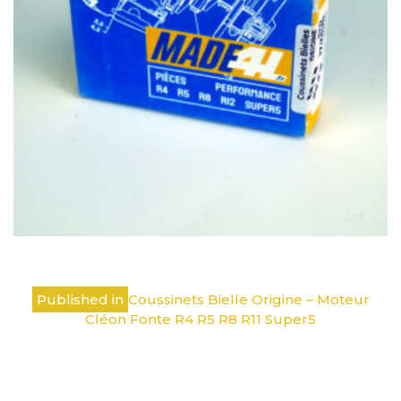
Navigation
Published in
Coussinets Bielle Origine – Moteur
de
Cléon Fonte R4 R5 R8 R11 Super5
l’article