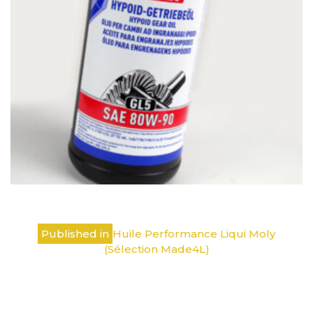
Navigation
Published in
Huile Performance Liqui Moly
de
(Sélection Made4L)
l’article