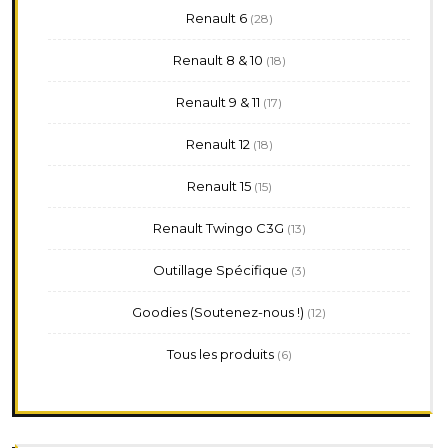
28
Renault 6
28
produits
18
Renault 8 & 10
18
produits
17
Renault 9 & 11
17
produits
18
Renault 12
18
produits
15
Renault 15
15
produits
13
Renault Twingo C3G
13
produits
3
Outillage Spécifique
3
produits
12
Goodies (Soutenez-nous !)
12
produits
6
Tous les produits
6
produits