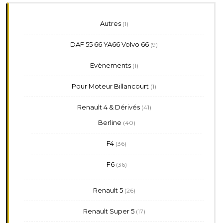
1
Autres
1
produit
9
DAF 55 66 YA66 Volvo 66
9
produits
1
Evènements
1
produit
1
Pour Moteur Billancourt
1
produit
41
Renault 4 & Dérivés
41
produits
40
Berline
40
produits
36
F4
36
produits
36
F6
36
produits
26
Renault 5
26
produits
17
Renault Super 5
17
produits