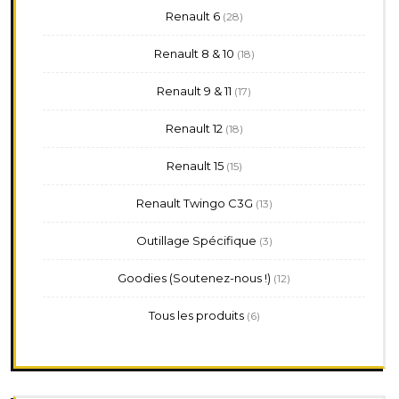
28
Renault 6
28
produits
18
Renault 8 & 10
18
produits
17
Renault 9 & 11
17
produits
18
Renault 12
18
produits
15
Renault 15
15
produits
13
Renault Twingo C3G
13
produits
3
Outillage Spécifique
3
produits
12
Goodies (Soutenez-nous !)
12
produits
6
Tous les produits
6
produits