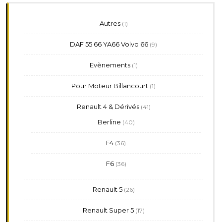
1
Autres
1
produit
9
DAF 55 66 YA66 Volvo 66
9
produits
1
Evènements
1
produit
1
Pour Moteur Billancourt
1
produit
41
Renault 4 & Dérivés
41
produits
40
Berline
40
produits
36
F4
36
produits
36
F6
36
produits
26
Renault 5
26
produits
17
Renault Super 5
17
produits