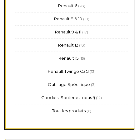
28
Renault 6
28
produits
18
Renault 8 & 10
18
produits
17
Renault 9 & 11
17
produits
18
Renault 12
18
produits
15
Renault 15
15
produits
13
Renault Twingo C3G
13
produits
3
Outillage Spécifique
3
produits
12
Goodies (Soutenez-nous !)
12
produits
6
Tous les produits
6
produits