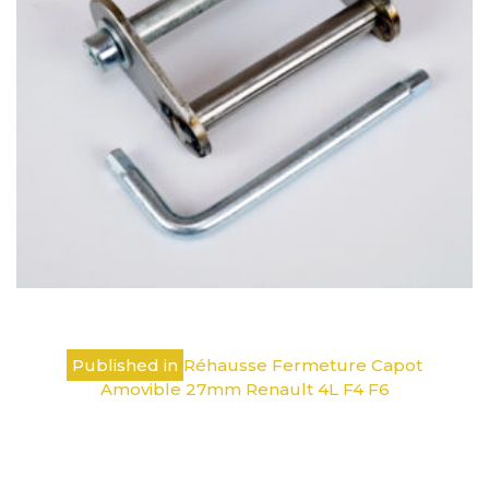
Navigation
Published in
Réhausse Fermeture Capot
de
Amovible 27mm Renault 4L F4 F6
l’article