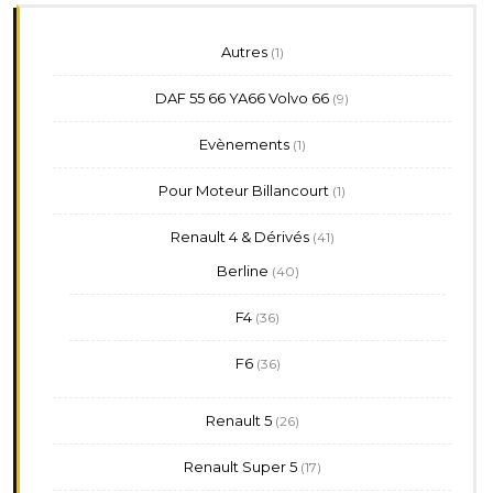
1
Autres
1
produit
9
DAF 55 66 YA66 Volvo 66
9
produits
1
Evènements
1
produit
1
Pour Moteur Billancourt
1
produit
41
Renault 4 & Dérivés
41
produits
40
Berline
40
produits
36
F4
36
produits
36
F6
36
produits
26
Renault 5
26
produits
17
Renault Super 5
17
produits