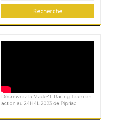
Recherche
Découvrez la Made4L Racing Team en
action au 24H4L 2023 de Pipriac !