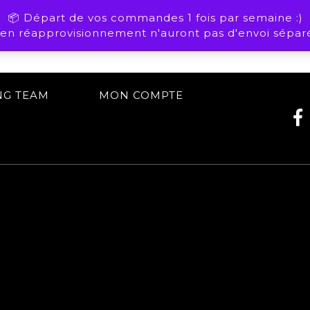
📦 Départ de vos commandes 1 fois par semaine :)
n réapprovisionnement n'auront pas d'envoi séparé
NG TEAM
MON COMPTE