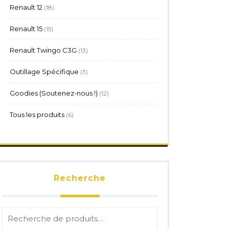
18
Renault 12
18
produits
15
Renault 15
15
produits
13
Renault Twingo C3G
13
produits
3
Outillage Spécifique
3
produits
12
Goodies (Soutenez-nous !)
12
produits
6
Tous les produits
6
produits
Recherche