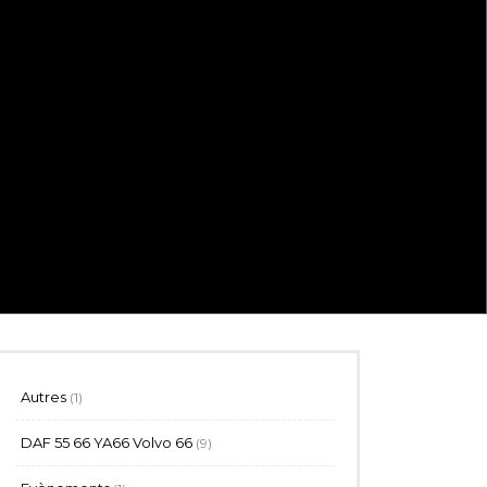
1
Autres
1
produit
9
DAF 55 66 YA66 Volvo 66
9
produits
1