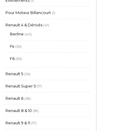
Evènements
1
produit
1
Pour Moteur Billancourt
1
produit
41
Renault 4 & Dérivés
41
produits
40
Berline
40
produits
36
F4
36
produits
36
F6
36
produits
26
Renault 5
26
produits
17
Renault Super 5
17
produits
28
Renault 6
28
produits
18
Renault 8 & 10
18
produits
17
Renault 9 & 11
17
produits