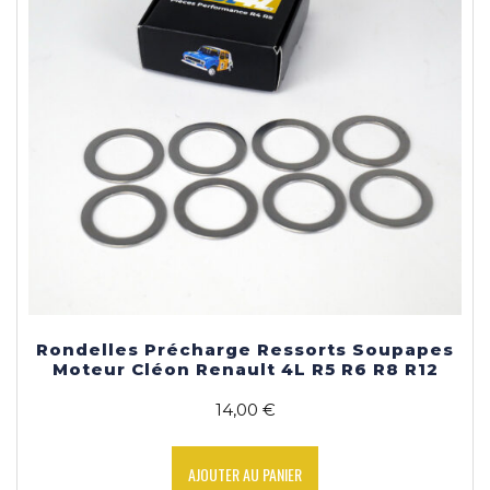
la
page
du
produit
Rondelles Précharge Ressorts Soupapes
Moteur Cléon Renault 4L R5 R6 R8 R12
14,00
€
AJOUTER AU PANIER