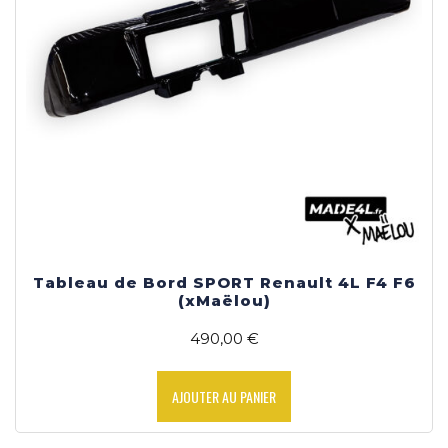
du
produit
Tableau de Bord SPORT Renault 4L F4 F6
(xMaëlou)
490,00
€
AJOUTER AU PANIER