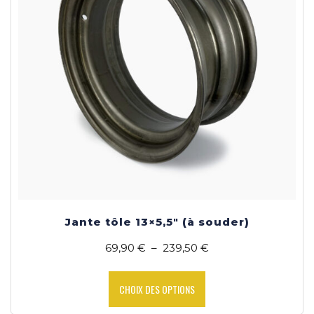
Jante tôle 13×5,5″ (à souder)
Plage
69,90
€
–
239,50
€
de
Ce
prix :
produit
CHOIX DES OPTIONS
69,90 €
a
à