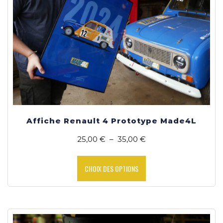
Affiche Renault 4 Prototype Made4L
Plage
25,00
€
–
35,00
€
de
Ce
prix :
produit
CHOIX DES OPTIONS
25,00 €
a
à
plusieurs
35,00 €
variations.
Les
options