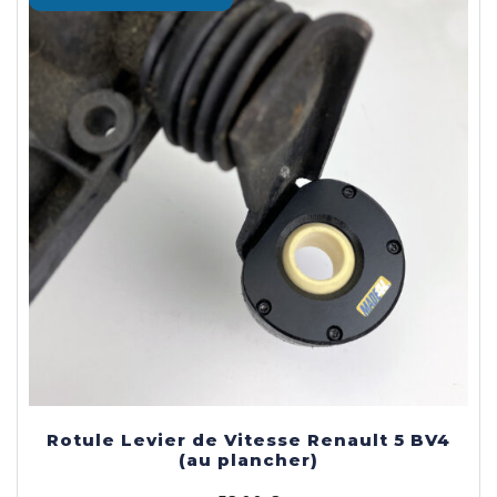
peuvent
être
choisies
sur
la
page
du
produit
Rotule Levier de Vitesse Renault 5 BV4
(au plancher)