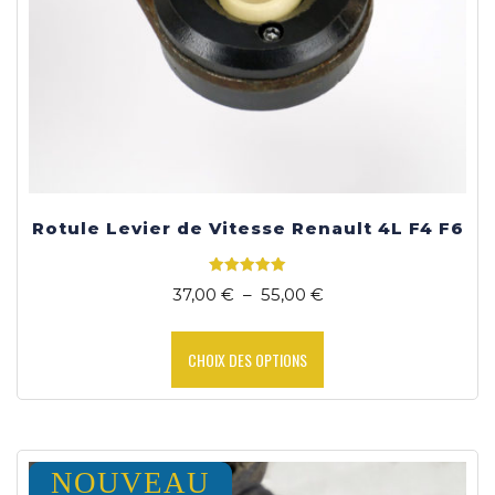
Rotule Levier de Vitesse Renault 4L F4 F6
Note
Plage
37,00
€
–
55,00
€
5.00
sur 5
de
Ce
prix :
produit
CHOIX DES OPTIONS
37,00 €
a
à
plusieurs
55,00 €
variations.
Les
options
NOUVEAU