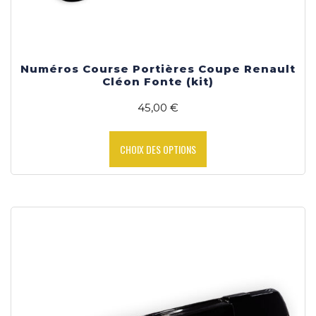
Numéros Course Portières Coupe Renault
Cléon Fonte (kit)
45,00
€
Ce
produit
CHOIX DES OPTIONS
a
plusieurs
variations.
Les
options
peuvent
être
choisies
sur
la
page