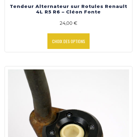
Tendeur Alternateur sur Rotules Renault
4L R5 R6 – Cléon Fonte
24,00
€
Ce
produit
CHOIX DES OPTIONS
a
plusieurs
variations.
Les
options
peuvent
être
choisies
sur
la
page
du
produit