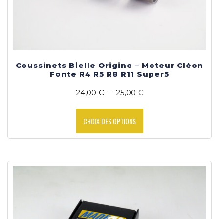
Coussinets Bielle Origine – Moteur Cléon
Fonte R4 R5 R8 R11 Super5
Plage
24,00
€
–
25,00
€
de
Ce
prix :
produit
CHOIX DES OPTIONS
24,00 €
a
à
plusieurs
25,00 €
variations.
Les
options
peuvent
être
choisies
sur