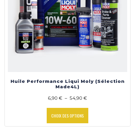
Huile Performance Liqui Moly (Sélection
Made4L)
Plage
6,90
€
–
54,90
€
de
Ce
prix :
produit
CHOIX DES OPTIONS
6,90 €
a
à
plusieurs
54,90 €
variations.