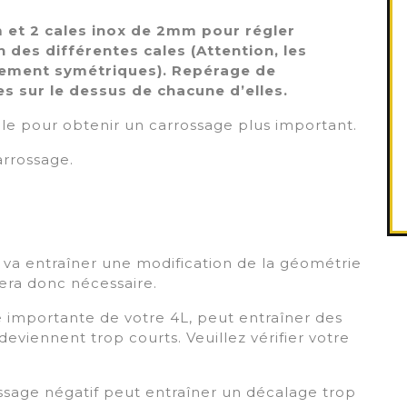
m et 2 cales inox de 2mm pour régler
 des différentes cales (Attention, les
itement symétriques). Repérage de
es sur le dessus de chacune d’elles.
ible pour obtenir un carrossage plus important.
arrossage.
f va entraîner une modification de la géométrie
era donc nécessaire.
e importante de votre 4L, peut entraîner des
deviennent trop courts. Veuillez vérifier votre
rossage négatif peut entraîner un décalage trop