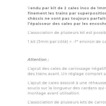
V
endu par kit de 2 cales inox de 1m
finement les trains par superposition
châssis ne sont pas toujours parfa
l’épaisseur des cales par les encoch
L’association de plusieurs kit est poss
1 kit (3mm par côté) = -1° environ de c
Attention :
L’ajout des cales de carrossage négati
des trains avant. Un réglage complet s
L’ajout de cales associé à une réhauss
soucis sur la longueur des cardans qui 
montage avant utilisation.
L’association de plusieurs kits de car