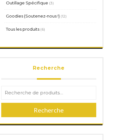
3
Outillage Spécifique
3
produits
12
Goodies (Soutenez-nous !)
12
produits
6
Tous les produits
6
produits
Recherche
Recherche