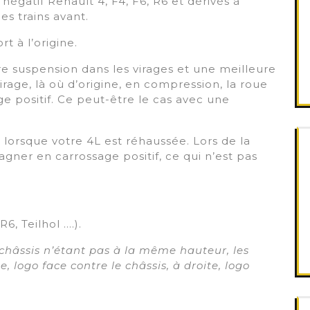
égatif Renault 4, F4, F6, R6 et dérivés à
es trains avant.
t à l’origine.
 suspension dans les virages et une meilleure
rage, là où d’origine, en compression, la roue
e positif. Ce peut-être le cas avec une
 lorsque votre 4L est réhaussée. Lors de la
gner en carrossage positif, ce qui n’est pas
6, Teilhol ….).
châssis n’étant pas à la même hauteur, les
 logo face contre le châssis, à droite, logo