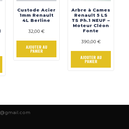
Custode Acier
Arbre à Cames
1mm Renault
Renault 5 LS
4L Berline
TS Ph.1 NEUF –
Moteur Cléon
t
Fonte
32,00
€
390,00
€
AJOUTER AU
PANIER
AJOUTER AU
PANIER
l@gmail.com