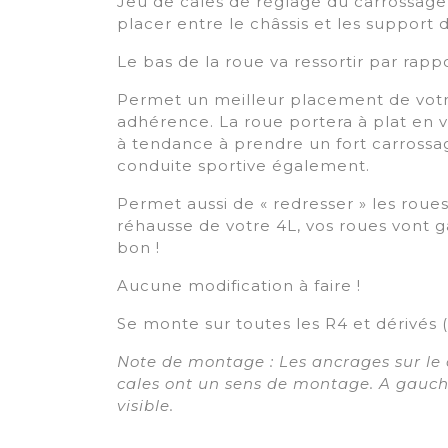
Jeu de cales de réglage du carrossage n
placer entre le châssis et les support d
Le bas de la roue va ressortir par rappor
Permet un meilleur placement de votre
adhérence. La roue portera à plat en vi
à tendance à prendre un fort carrossag
conduite sportive également.
Permet aussi de « redresser » les roues
réhausse de votre 4L, vos roues vont ga
bon !
Aucune modification à faire !
Se monte sur toutes les R4 et dérivés (R
Note de montage : Les ancrages sur le 
cales ont un sens de montage. A gauche,
visible.