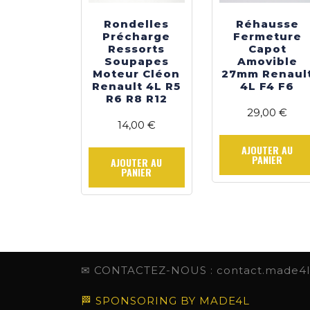
Rondelles
Réhausse
Précharge
Fermeture
Ressorts
Capot
Soupapes
Amovible
Moteur Cléon
27mm Renaul
Renault 4L R5
4L F4 F6
R6 R8 R12
29,00
€
14,00
€
AJOUTER AU
PANIER
AJOUTER AU
PANIER
✉ CONTACTEZ-NOUS : contact.made4
🏁 SPONSORING BY MADE4L