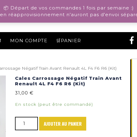
📦 Départ de vos commandes 1 fois par semaine :)
n réapprovisionnement n'auront pas d'envoi séparé
M
MON COMPTE
🛒PANIER
arrossage Négatif Train Avant Renault 4L F4 F6 R6 (Kit)
Cales Carrossage Négatif Train Avant
Renault 4L F4 F6 R6 (Kit)
31,00
€
En stock (peut être commandé)
quantité de Cales Carrossage Négatif Train Avant Ren
AJOUTER AU PANIER