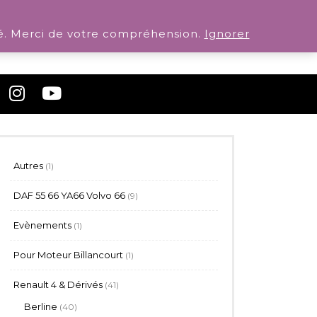
. Merci de votre compréhension.
Ignorer
1
Autres
1
produit
9
DAF 55 66 YA66 Volvo 66
9
produits
1
Evènements
1
produit
1
Pour Moteur Billancourt
1
produit
ault 4L F4 F6 R6 (Kit)
41
Renault 4 & Dérivés
41
produits
40
Berline
40