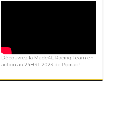
Découvrez la Made4L Racing Team en
action au 24H4L 2023 de Pipriac !