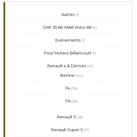
1
Autres
1
produit
9
DAF 55 66 YA66 Volvo 66
9
produits
1
Evènements
1
produit
1
Pour Moteur Billancourt
1
produit
41
Renault 4 & Dérivés
41
produits
40
Berline
40
produits
36
F4
36
produits
36
F6
36
produits
26
Renault 5
26
produits
17
Renault Super 5
17
produits