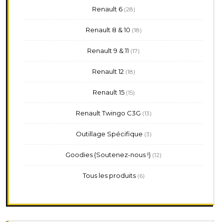
28
Renault 6
28
produits
18
Renault 8 & 10
18
produits
17
Renault 9 & 11
17
produits
18
Renault 12
18
produits
15
Renault 15
15
produits
13
Renault Twingo C3G
13
produits
3
Outillage Spécifique
3
produits
12
Goodies (Soutenez-nous !)
12
produits
6
Tous les produits
6
produits