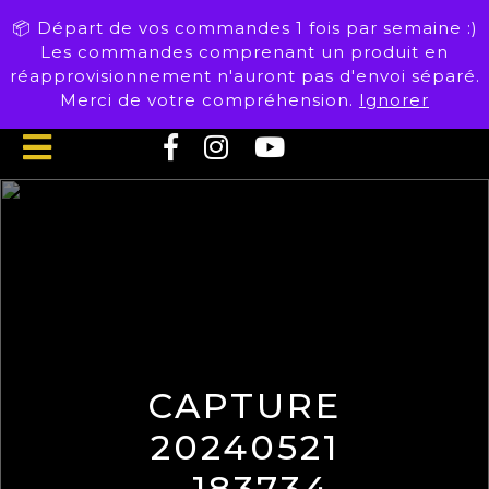
Skip
📦 Départ de vos commandes 1 fois par semaine :)
to
Les commandes comprenant un produit en
content
réapprovisionnement n'auront pas d'envoi séparé.
Merci de votre compréhension.
Ignorer
Open
Button
CAPTURE
20240521
– 183734